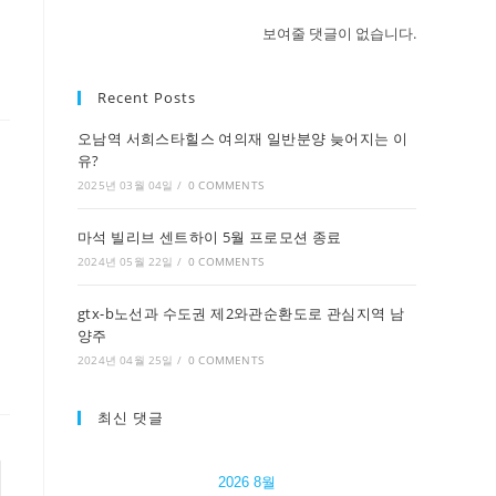
보여줄 댓글이 없습니다.
Recent Posts
오남역 서희스타힐스 여의재 일반분양 늦어지는 이
유?
2025년 03월 04일
/
0 COMMENTS
마석 빌리브 센트하이 5월 프로모션 종료
2024년 05월 22일
/
0 COMMENTS
중
gtx-b노선과 수도권 제2와관순환도로 관심지역 남
양주
2024년 04월 25일
/
0 COMMENTS
최신 댓글
to the next page
2026 8월