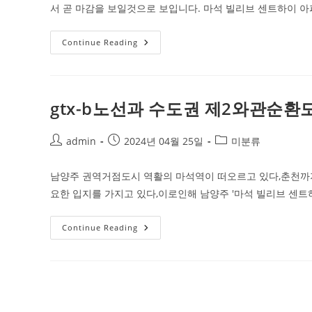
양
서 곧 마감을 보일것으로 보입니다. 마석 빌리브 센트하이 
늦
어
지
는
마
Continue Reading
이
석
유?
빌
리
브
센
트
gtx-b노선과 수도권 제2와관순
하
이
5
월
Post
Post
Post
admin
2024년 04월 25일
미분류
프
author:
published:
category:
로
모
남양주 권역거점도시 역활의 마석역이 떠오르고 있다,춘천까지
션
종
요한 입지를 가지고 있다,이로인해 남양주 '마석 빌리브 센
료
Gtx-
Continue Reading
B
노
선
과
수
도
권
제