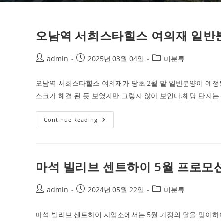
오남역 서희스타힐스 여의재 일반
Post
Post
Post
admin
2025년 03월 04일
미분류
author:
published:
category:
오남역 서희스타힐스 여의재가 당초 2월 말 일반분양이 예
스크가 해결 된 듯 보였지만 그렇지 않아 보인다.해당 단지는
오
Continue Reading
남
역
서
희
스
타
마석 빌리브 센트하이 5월 프로모
힐
스
여
의
Post
Post
Post
admin
2024년 05월 22일
미분류
재
author:
published:
category:
일
반
마석 빌리브 센트하이 사업소에서는 5월 가정의 달을 맞이
분