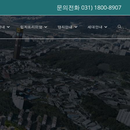
문의전화 031) 1800-8907
안내
입지프리미엄
단지안내
세대안내
Toggl
websi
searc